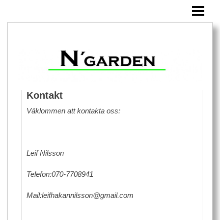
HEM
ANLÄGGNING
SKÖTSEL
BLOMSTERKRUKOR
FOTOGALLERI
Kontakt
Väklommen att kontakta oss:
OM OSS
KONTAKT
Leif Nilsson
Telefon:070-7708941
Mail:leifhakannilsson@gmail.com