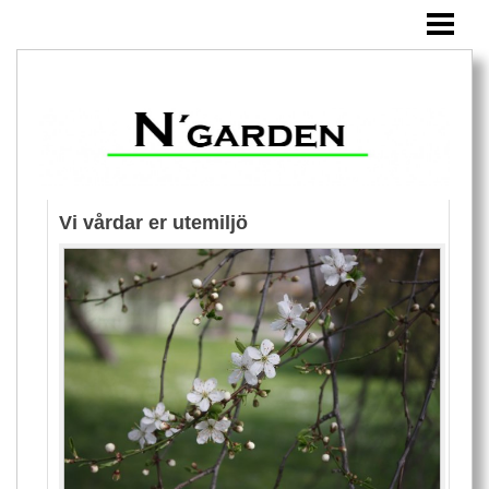
HEM
ANLÄGGNING
SKÖTSEL
BLOMSTERKRUKOR
FOTOGALLERI
Vi vårdar er utemiljö
OM OSS
KONTAKT